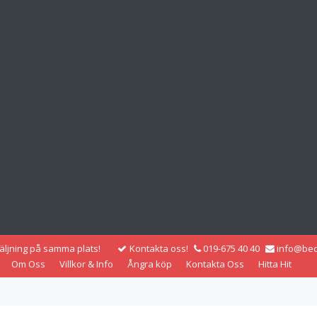
säljning på samma plats!
Kontakta oss!
019-675 40 40
info@bec
Om Oss
Villkor & Info
Ångra köp
Kontakta Oss
Hitta Hit