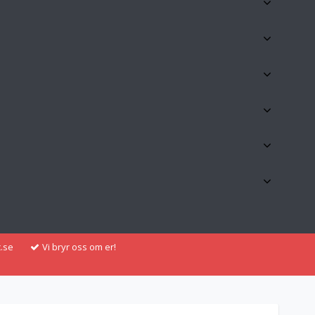
.se
Vi bryr oss om er!