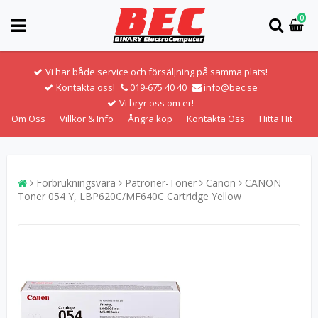
0
Vi har både service och försäljning på samma plats!
Kontakta oss!
019-675 40 40
info@bec.se
Vi bryr oss om er!
Om Oss
Villkor & Info
Ångra köp
Kontakta Oss
Hitta Hit
Förbrukningsvara
Patroner-Toner
Canon
CANON
Toner 054 Y, LBP620C/MF640C Cartridge Yellow