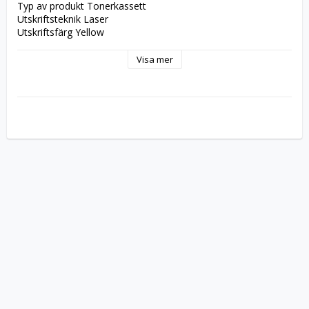
Typ av produkt Tonerkassett
Utskriftsteknik Laser
Utskriftsfärg Yellow
Avkastning Upp till 1200 sidor
Kompatibel med ImageCLASS 
Visa mer
LBP622Cdw,LBP623Cdw,MF641CW,MF644Cdw,MF645Cx;i-
SENSYS 
LBP621Cw,LBP623Cdw,LBP623Cw,MF641Cw,MF643Cdw,MF645Cx
LBP622C