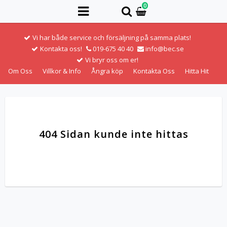
0
Vi har både service och försäljning på samma plats!
Kontakta oss!
019-675 40 40
info@bec.se
Vi bryr oss om er!
Om Oss
Villkor & Info
Ångra köp
Kontakta Oss
Hitta Hit
404 Sidan kunde inte hittas