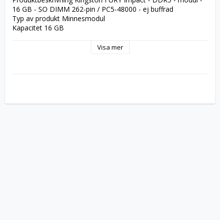
16 GB - SO DIMM 262-pin / PC5-48000 - ej buffrad
Typ av produkt Minnesmodul
Kapacitet 16 GB
Minnestyp DDR5 SDRAM - SO DIMM 262-pin
Uppgraderingstyp Generisk
Visa mer
Data Integrity Check On-die ECC
Hastighet 6000 MT/s (PC5-48000)
Åtkomsttidstiming CL38 (38-38-38)
Egenskaper Enkel rad, Black PCB, Intel Extreme Memory 
Profiles (XMP 3.0), ej buffrad
Spänning 1.35 V
Plätering Guld