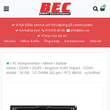
0
Vi har både service och försäljning på samma plats!
Kontakta oss!
019-675 40 40
info@bec.se
Vi bryr oss om er!
Om Oss
Villkor & Info
Ångra köp
Kontakta Oss
Hitta Hit
PC-komponenter
Minne
Bärbar
minne
DDR5
DDR5
Kingston FURY Impact - DDR5 -
modul - 16 GB - SO DIMM 262-pin / PC5-48000 - ej buffrad