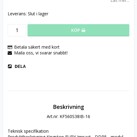
Läs mer...
Leverans:
Slut i lager
KÖP
Betala säkert med kort
Maila oss, vi svarar snabbt!
DELA
Beskrivning
Art.nr: KF560S38IB-16
Teknisk specifikation
Produktbeskrivning Kingston FURY Impact - DDR5 - modul - 