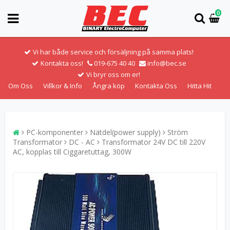
0
Vi har både service och försäljning på samma plats!
Kontakta oss!
019-675 40 40
info@bec.se
Vi bryr oss om er!
Om Oss
Villkor & Info
Ångra köp
Kontakta Oss
Hitta Hit
PC-komponenter
Nätdel(power supply)
Ström
Transformator
DC - AC
Transformator 24V DC till 220V
AC, kopplas till Ciggaretuttag, 300W