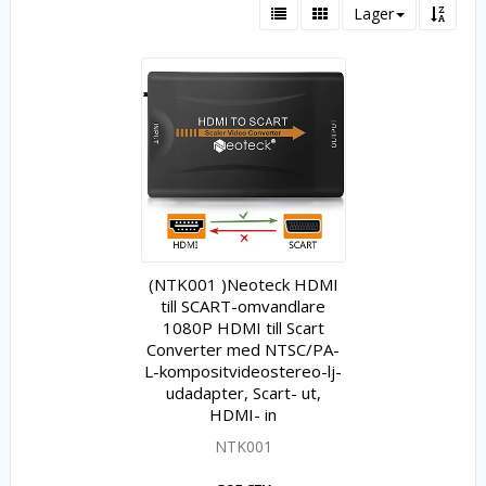
Lager
(NTK001 )Neoteck HDMI
till SCART-omvandlare
1080P HDMI till Scart
Converter med N­T­S­C­/­P­A­
L­-­k­o­m­p­o­s­i­t­v­i­d­e­o­s­t­e­r­e­o­-­l­j­
u­d­a­d­a­p­t­e­r­, Scart- ut,
HDMI- in
NTK001