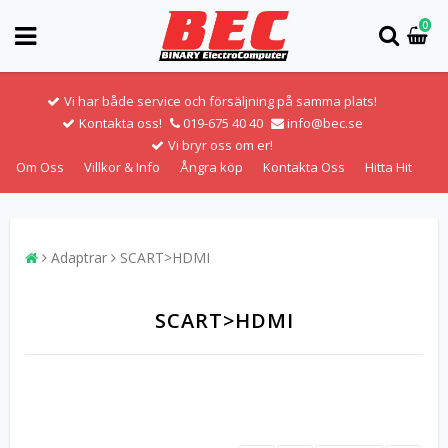
0
Vi har både service och försäljning på samma plats!
Kontakta oss!
019-675 40 40
info@bec.se
Vi bryr oss om er!
Om Oss
Villkor & Info
Ångra köp
Kontakta Oss
Hitta Hit
Adaptrar
SCART>HDMI
SCART>HDMI