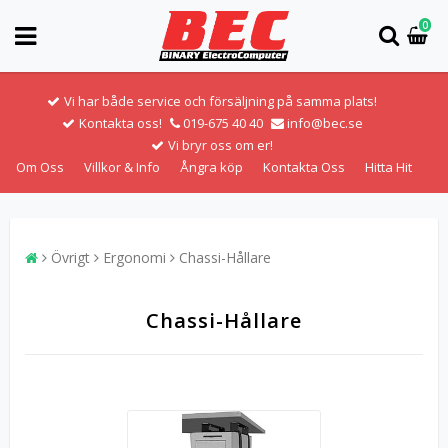
0
Vi har både service och försäljning på samma plats!
Kontakta oss!
019-675 40 40
info@bec.se
Vi bryr oss om er!
Om Oss
Villkor & Info
Ångra köp
Kontakta Oss
Hitta Hit
Övrigt
Ergonomi
Chassi-Hållare
Chassi-Hållare