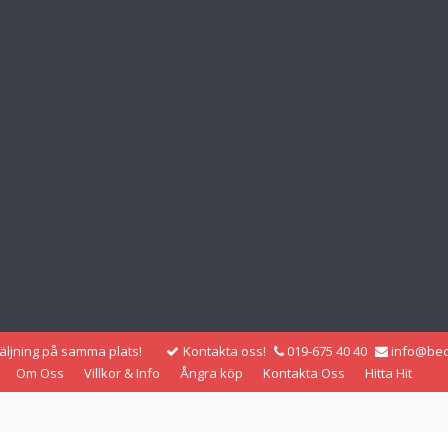
säljning på samma plats!
Kontakta oss!
019-675 40 40
info@bec
Om Oss
Villkor & Info
Ångra köp
Kontakta Oss
Hitta Hit