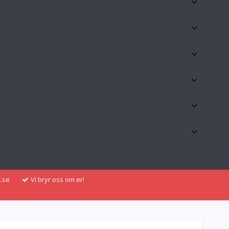
.se
Vi bryr oss om er!