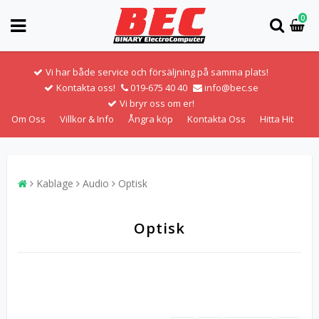
0
Vi har både service och försäljning på samma plats!
Kontakta oss!
019-675 40 40
info@bec.se
Vi bryr oss om er!
Om Oss
Villkor & Info
Ångra köp
Kontakta Oss
Hitta Hit
Kablage
Audio
Optisk
Optisk