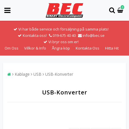
0
Vi har både service och försäljning på samma plats!
Kontakta oss!
019-675 40 40
info@bec.se
Vi bryr oss om er!
Om Oss
Villkor & Info
Ångra köp
Kontakta Oss
Hitta Hit
Kablage
USB
USB-Konverter
USB-Konverter