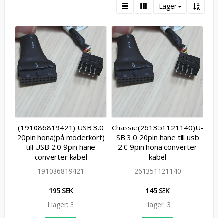
Lager
(191086819421) USB 3.0
C­h­a­s­s­i­e­(­2­6­1­3­5­1­1­2­1­1­4­0­)­U­
20pin hona(på moderkort)
S­B 3.0 20pin hane till usb
till USB 2.0 9pin hane
2.0 9pin hona converter
converter kabel
kabel
191086819421
261351121140
195 SEK
145 SEK
I lager: 3
I lager: 3