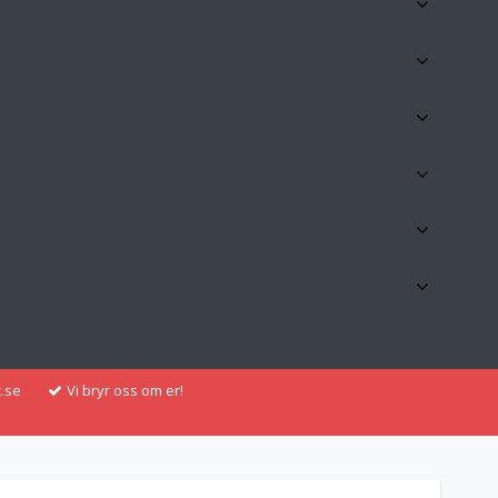
.se
Vi bryr oss om er!