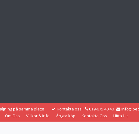
säljning på samma plats!
Kontakta oss!
019-675 40 40
info@bec
Om Oss
Villkor & Info
Ångra köp
Kontakta Oss
Hitta Hit