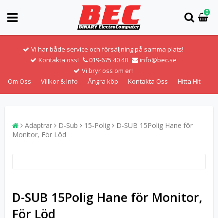
0
Vi har både service och försäljning på samma plats!
Kontakta oss!
019-675 40 40
info@bec.se
Vi bryr oss om er!
Om Oss
Villkor & Info
Ångra köp
Kontakta Oss
Hitta Hit
Adaptrar
D-Sub
15-Polig
D-SUB 15Polig Hane för
Monitor, För Löd
D-SUB 15Polig Hane för Monitor,
För Löd