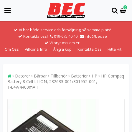
0
Vi har både service och försäljning på samma plats!
Kontakta oss!
019-675 40 40
info@bec.se
Vi bryr oss om er!
Om Oss
Villkor & Info
Ångra köp
Kontakta Oss
Hitta Hit
Datorer
Bärbar
Tillbehör
Batterier
HP
HP Compaq
Battery 8 Cell LI-ION, 232633-001/301952-001,
14,4V/4400mAH