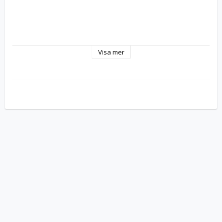
Visa mer
COMPAQ EVO » NOTEBOOK N600C 
COMPAQ EVO » NOTEBOOK N610C 
COMPAQ EVO » NOTEBOOK N610V 
COMPAQ EVO » NOTEBOOK N620C 