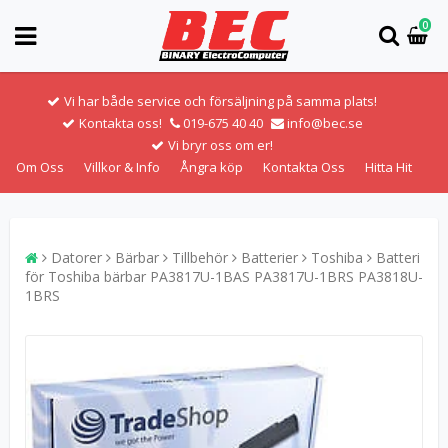
0
Vi har både service och försäljning på samma plats!
Kontakta oss!
019-675 40 40
info@bec.se
Vi bryr oss om er!
Om Oss
Villkor & Info
Ångra köp
Kontakta Oss
Hitta Hit
Datorer
Bärbar
Tillbehör
Batterier
Toshiba
Batteri
för Toshiba bärbar PA3817U-1BAS PA3817U-1BRS PA3818U-
1BRS