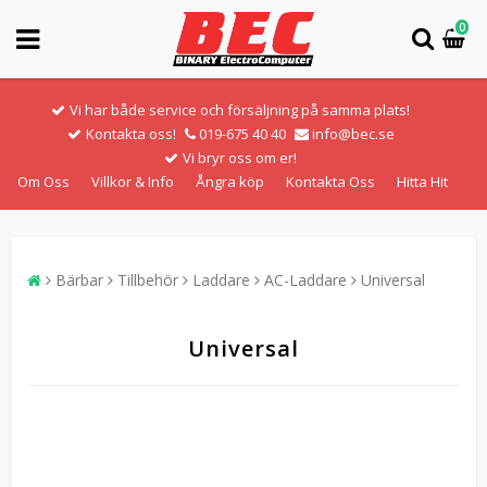
0
Vi har både service och försäljning på samma plats!
Kontakta oss!
019-675 40 40
info@bec.se
Vi bryr oss om er!
Om Oss
Villkor & Info
Ångra köp
Kontakta Oss
Hitta Hit
Bärbar
Tillbehör
Laddare
AC-Laddare
Universal
Universal