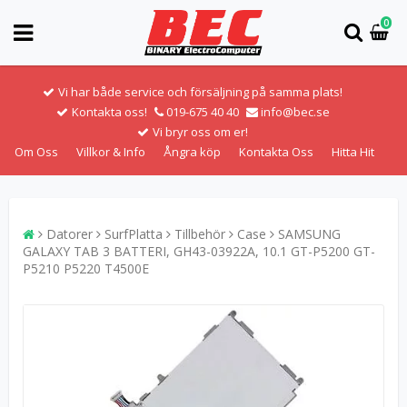
0
Vi har både service och försäljning på samma plats!
Kontakta oss!
019-675 40 40
info@bec.se
Vi bryr oss om er!
Om Oss
Villkor & Info
Ångra köp
Kontakta Oss
Hitta Hit
Datorer
SurfPlatta
Tillbehör
Case
SAMSUNG
GALAXY TAB 3 BATTERI, GH43-03922A, 10.1 GT-P5200 GT-
P5210 P5220 T4500E