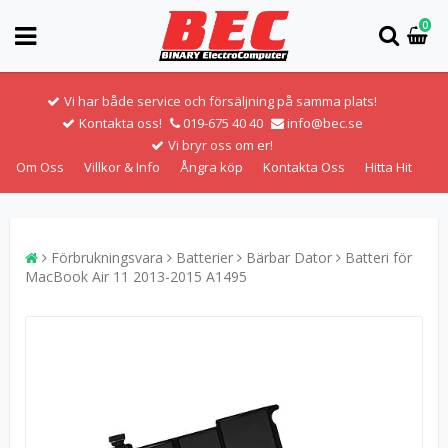
0
Vi har både service och försäljning på samma plats!
Kontakta oss!
019-675 40 40
info@bec.se
Vi bryr oss om er!
Om Oss
Villkor & Info
Ångra köp
Kontakta Oss
Hitta Hit
Förbrukningsvara
Batterier
Bärbar Dator
Batteri för
MacBook Air 11 2013-2015 A1495