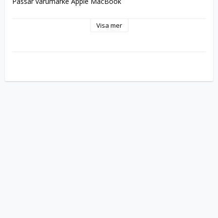
Passar varumärke Apple MacBook
Visa mer
Volt 7.6V
Kapacitet 37Wh
Kompatibelt artikelnummer A1495
Passar bland annat till A1465, MacBook Air 11 (Early 2014), 
MacBook Air 11 (Early 2015), MacBook Air 11 (Mid 2013), 
MacBookAir6,1, MacBookAir7,1, MD711LL/A, MD711LL/B, 
MJVM2LL/A