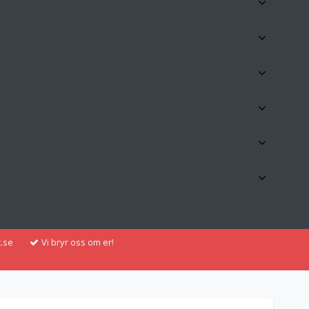
.se
Vi bryr oss om er!