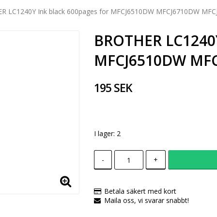
R LC1240Y Ink black 600pages for MFCJ6510DW MFCJ6710DW MF
BROTHER LC1240Y 
MFCJ6510DW MF
195 SEK
I lager: 2
-
+
Betala säkert med kort
Maila oss, vi svarar snabbt!