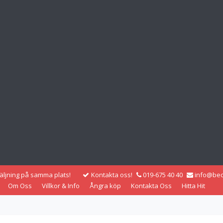
säljning på samma plats!
Kontakta oss!
019-675 40 40
info@bec
Om Oss
Villkor & Info
Ångra köp
Kontakta Oss
Hitta Hit