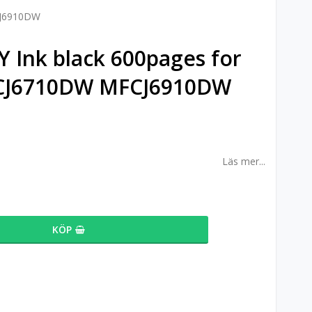
CJ6910DW
Ink black 600pages for
CJ6710DW MFCJ6910DW
Läs mer...
KÖP