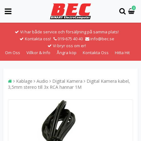
0
Vi har både service och försäljning på samma plats!
Kontakta oss!
019-675 40 40
info@bec.se
Vi bryr oss om er!
Om Oss
Villkor & Info
Ångra köp
Kontakta Oss
Hitta Hit
Kablage
Audio
Digital Kamera
Digital Kamera kabel,
3,5mm stereo till 3x RCA hannar 1M