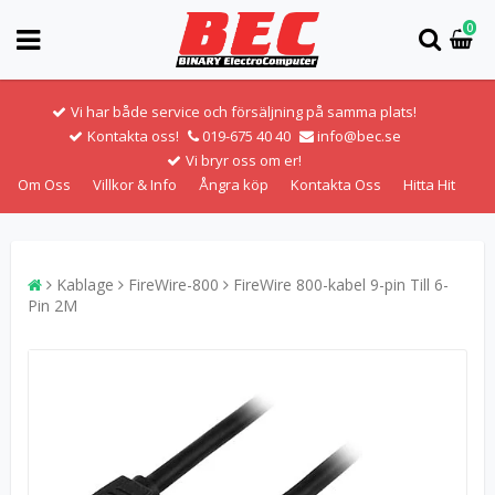
0
Vi har både service och försäljning på samma plats!
Kontakta oss!
019-675 40 40
info@bec.se
Vi bryr oss om er!
Om Oss
Villkor & Info
Ångra köp
Kontakta Oss
Hitta Hit
Kablage
FireWire-800
FireWire 800-kabel 9-pin Till 6-
Pin 2M