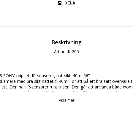
DELA
Beskrivning
Art.nr: JK-205
 SONY chipset, IR-sensorer, nattsikt: 40m. 56° 
kamera med bra sikt nattetid: 40m. För att på ett bra sätt övervaka t.
t etc. Den har IR-sensorer runt linsen. Den går att använda både ino
å dagen som på natten. BNC-kontakt. Cirka 55 graders vildvinkel.
Visa mer