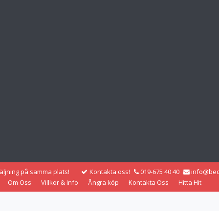
säljning på samma plats!
Kontakta oss!
019-675 40 40
info@bec
Om Oss
Villkor & Info
Ångra köp
Kontakta Oss
Hitta Hit