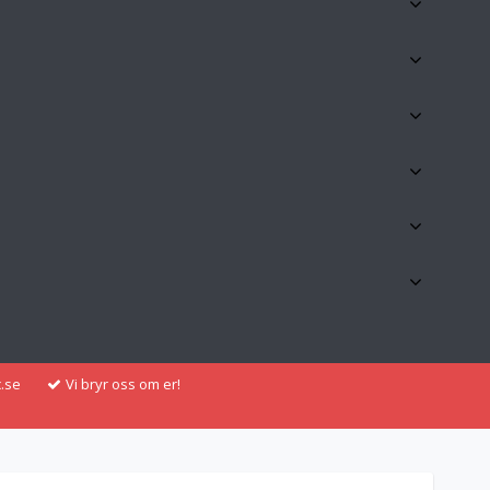
.se
Vi bryr oss om er!