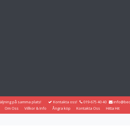
säljning på samma plats!
Kontakta oss!
019-675 40 40
info@bec
Om Oss
Villkor & Info
Ångra köp
Kontakta Oss
Hitta Hit