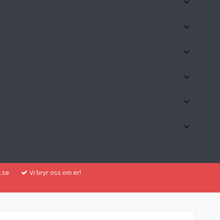
.se
Vi bryr oss om er!