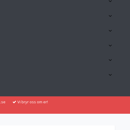
.se
Vi bryr oss om er!