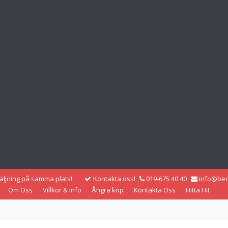
säljning på samma plats!
Kontakta oss!
019-675 40 40
info@bec
Om Oss
Villkor & Info
Ångra köp
Kontakta Oss
Hitta Hit