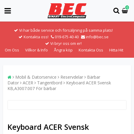
0
Vi har både service och försäljning på samma plats!
Kontakta oss!
019-675 40 40
info@bec.se
Vi bryr oss om er!
Om Oss
Villkor & Info
Ångra köp
Kontakta Oss
Hitta Hit
Mobil & Datorservice
Reservdelar
Bärbar
Dator
ACER
Tangentbord
Keyboard ACER Svensk
KB,A3007.007 För bärbar
Keyboard ACER Svensk