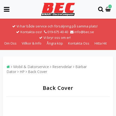
0
Vi har både service och försäljning på samma plats!
Kontakta oss!
019-675 40 40
info@bec.se
Vi bryr oss om er!
Om Oss
Villkor & Info
Ångra köp
Kontakta Oss
Hitta Hit
Mobil & Datorservice
Reservdelar
Bärbar
Dator
HP
Back Cover
Back Cover