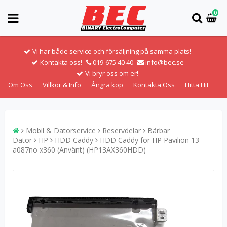
0
Vi har både service och försäljning på samma plats!
Kontakta oss!
019-675 40 40
info@bec.se
Vi bryr oss om er!
Om Oss
Villkor & Info
Ångra köp
Kontakta Oss
Hitta Hit
Mobil & Datorservice
Reservdelar
Bärbar
Dator
HP
HDD Caddy
HDD Caddy för HP Pavilion 13-
a087no x360 (Använt) (HP13AX360HDD)