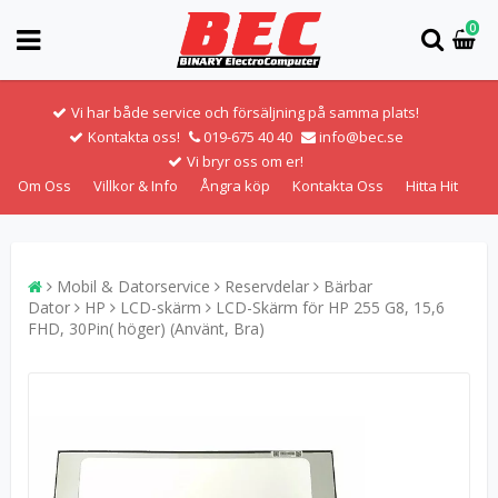
0
Vi har både service och försäljning på samma plats!
Kontakta oss!
019-675 40 40
info@bec.se
Vi bryr oss om er!
Om Oss
Villkor & Info
Ångra köp
Kontakta Oss
Hitta Hit
Mobil & Datorservice
Reservdelar
Bärbar
Dator
HP
LCD-skärm
LCD-Skärm för HP 255 G8, 15,6
FHD, 30Pin( höger) (Använt, Bra)