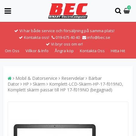
0
Vi har både service och försäljning på samma plats!
Kontakta oss!
019-675 40 40
info@bec.se
Vi bryr oss om er!
Om Oss
Villkor & Info
Ångra köp
Kontakta Oss
Hitta Hit
Mobil & Datorservice
Reservdelar
Bärbar
Dator
HP
Skärm
Komplett-LCD-Skärm-HP-17-f019NO,
Komplett skärm passar till HP 17-f019NO (begagnad)