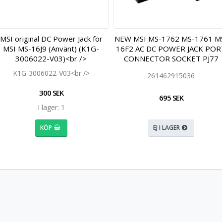
MSI original DC Power Jack för
NEW MSI MS-1762 MS-1761 M
MSI MS-16J9 (Använt) (K1G-
16F2 AC DC POWER JACK POR
3006022-V03)<br />
CONNECTOR SOCKET PJ77
K1G-3006022-V03<br />
261462915036
300 SEK
695 SEK
I lager: 1
KÖP
EJ I LAGER