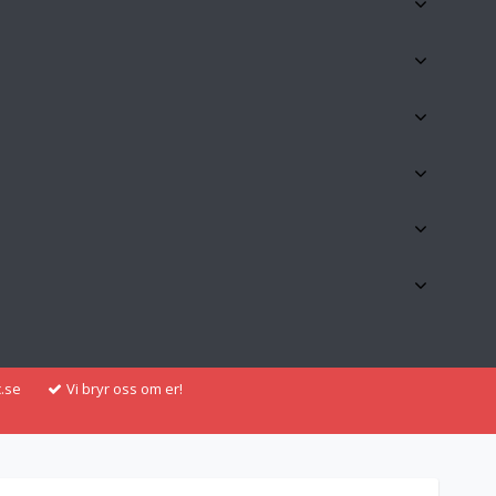
.se
Vi bryr oss om er!