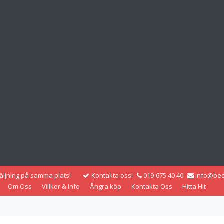
säljning på samma plats!
Kontakta oss!
019-675 40 40
info@bec
Om Oss
Villkor & Info
Ångra köp
Kontakta Oss
Hitta Hit