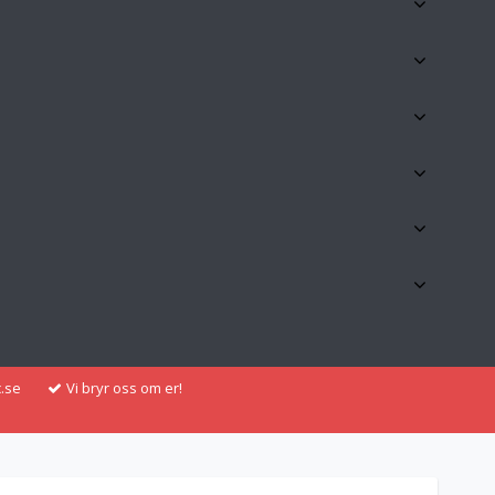
.se
Vi bryr oss om er!