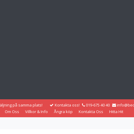
säljning på samma plats!
Kontakta oss!
019-675 40 40
info@bec
Om Oss
Villkor & Info
Ångra köp
Kontakta Oss
Hitta Hit