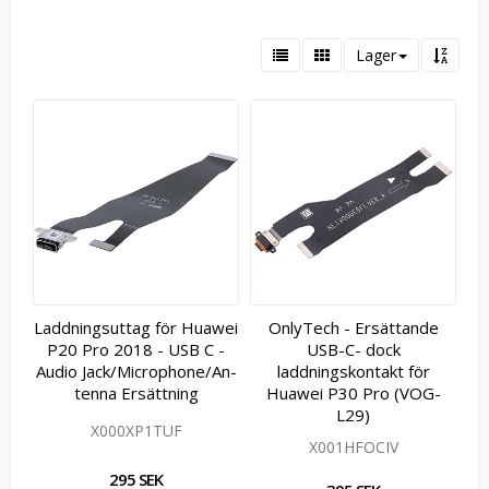
Lager
Laddningsuttag för Huawei
OnlyTech - Ersättande
P20 Pro 2018 - USB C -
USB-C- dock
Audio J­a­c­k­/­M­i­c­r­o­p­h­o­n­e­/­A­n­
laddningskontakt för
t­e­n­n­a Ersättning
Huawei P30 Pro (VOG-
L29)
X000XP1TUF
X001HFOCIV
295 SEK