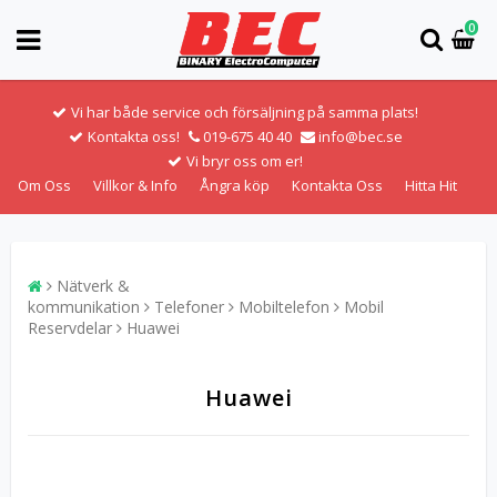
0
Vi har både service och försäljning på samma plats!
Kontakta oss!
019-675 40 40
info@bec.se
Vi bryr oss om er!
Om Oss
Villkor & Info
Ångra köp
Kontakta Oss
Hitta Hit
Nätverk &
kommunikation
Telefoner
Mobiltelefon
Mobil
Reservdelar
Huawei
Huawei