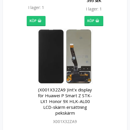
395 SEK
I lager: 1
I lager: 1
KÖP
KÖP
(X001X32ZA9 )Int'x display
för Huawei P Smart Z STK-
LX1 Honor 9X HLK-AL00
LCD-skärm ersättning
pekskärm
X001X32ZA9