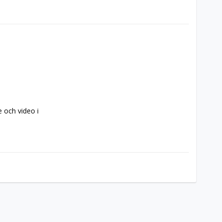
 och video i 
 och mycket 