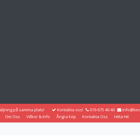
säljning på samma plats!
Kontakta oss!
019-675 40 40
info@bec
Om Oss
Villkor & Info
Ångra köp
Kontakta Oss
Hitta Hit