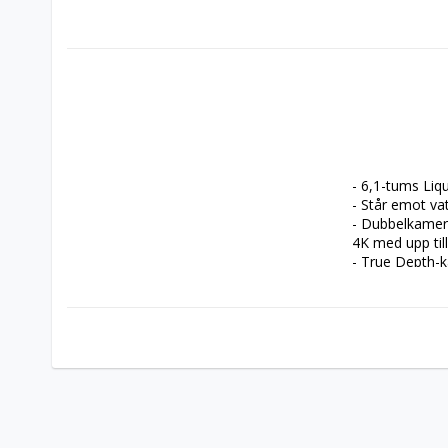
- 6,1-tums Li
- Står emot va
- Dubbelkamera
4K med upp till
- True Depth-
- Face ID för 
- A13 Bionic-c
  Kan snabbla
- Trådlös ladd
- iOS 14 med o
annat