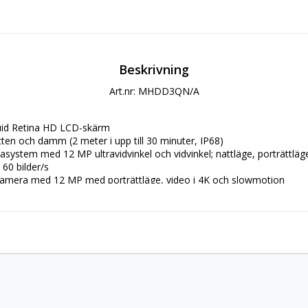
Beskrivning
Art.nr: MHDD3QN/A
quid Retina HD LCD-skärm
tten och damm (2 meter i upp till 30 minuter, IP68)
system med 12 MP ultravidvinkel och vidvinkel; nattläge, porträttläge
 60 bilder/s
kamera med 12 MP med porträttläge, video i 4K och slowmotion
säker autentisering och Apple Pay
hip med tredje generationen Neural Engine
ddas
ning
mgjorda widgets på hemskärmen, ett helt nytt appbibliotek, appklipp