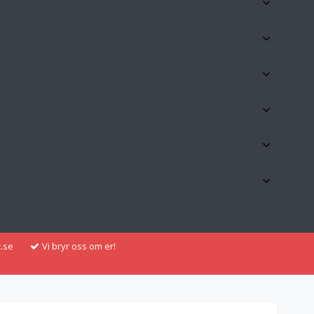
.se
Vi bryr oss om er!