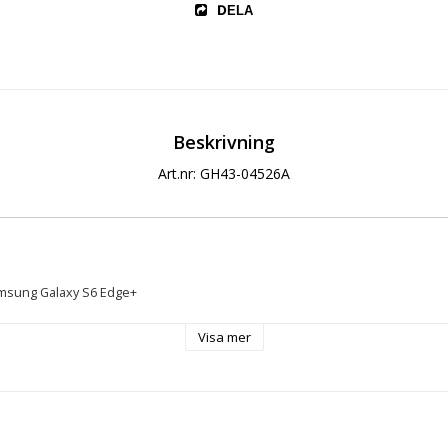
DELA
Beskrivning
Art.nr: GH43-04526A
 Samsung Galaxy S6 Edge+
Visa mer
ion)
5mm
axy S6 Edge+ G928F