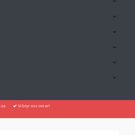
.se
Vi bryr oss om er!