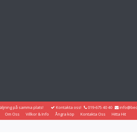
säljning på samma plats!
Kontakta oss!
019-675 40 40
info@bec
Om Oss
Villkor & Info
Ångra köp
Kontakta Oss
Hitta Hit