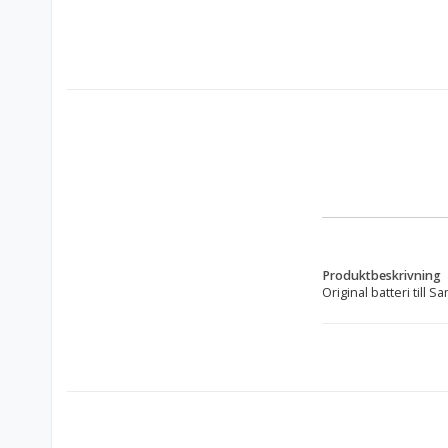
Produktbeskrivning
Original batteri till
Volt: 3,85V
Kapacitet: 3Ah
Kemi: Lithium-ion (Li-
Storlek: 44x99,5x4,
Passar: Samsung Gal