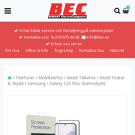
0
Vi har både service och försäljning på samma plats!
Kontakta oss!
019-675 40 40
info@bec.se
Vi bryr oss om er!
Om Oss
Villkor & Info
Ångra köp
Kontakta Oss
Hitta Hit
Telefoner
Mobiltelefon
Mobil Tillbehör
Mobil Fodral
& Skydd
Samsung
Galaxy S20 Plus Skärmskydd,