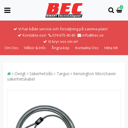
0
Vi har både service och försäljning på samma plats!
Kontakta oss!
019-675 40 40
info@bec.se
Vi bryr oss om er!
Om Oss
Villkor & Info
Ångra köp
Kontakta Oss
Hitta Hit
Övrigt
Säkerhetslås
Targus
Kensington MicroSaver
säkerhetskabel