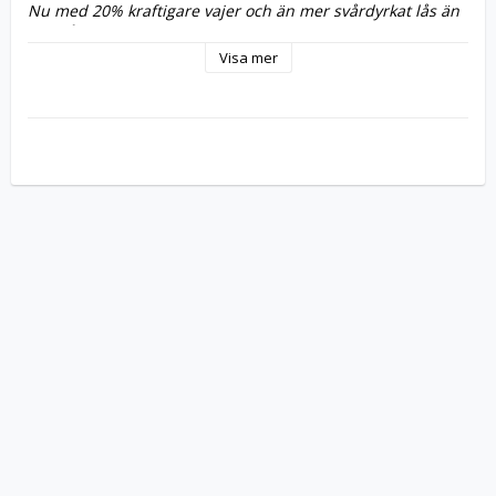
Nu med 20% kraftigare vajer och än mer svårdyrkat lås än 
föregående modell
Visa mer
Stoppa tjuven med Kensingtons vajerlås. MicroSaver passar 
alla datorer, projektorer och platta skärmar med ett uttag för 
datorlås. MicroSaver Notebook Lock har en 1,8 meter lång 
och 4,5 mm tjock kraftig stålkompositkabel med en kärna av 
kolhärdat stål. Kensington är marknadsledande inom 
låsprodukter för bärbara datorer, dataprojektorer, platta 
skärmar m.m.