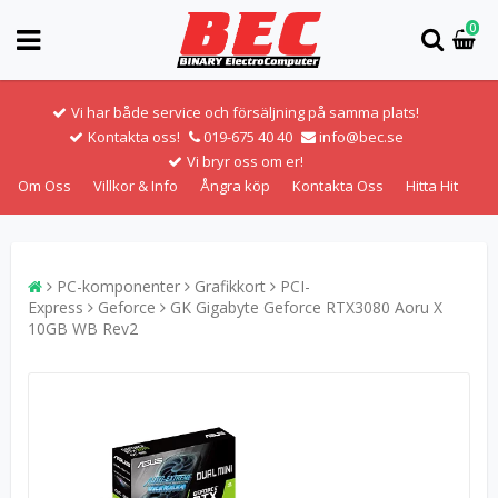
0
Vi har både service och försäljning på samma plats!
Kontakta oss!
019-675 40 40
info@bec.se
Vi bryr oss om er!
Om Oss
Villkor & Info
Ångra köp
Kontakta Oss
Hitta Hit
PC-komponenter
Grafikkort
PCI-
Express
Geforce
GK Gigabyte Geforce RTX3080 Aoru X
10GB WB Rev2