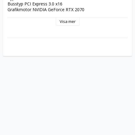
Busstyp PCI Express 3.0 x16
Grafikmotor NVIDIA GeForce RTX 2070
Kärnklocka 1410 MHz
Snabbklocka 1680 MHz
Visa mer
CUDA-kärnor 2304
VR-förberedd Ja
Max upplösning 7680 x 4320
Max antal bildskärmar som stöds 4
Gränssnitt DisplayPort
DVI
HDMI
API-stöd DirectX 12, OpenGL 4.6
Egenskaper Dammsäker fläkt, Nvidia GeForce ShadowPlay, 
NVIDIA G-Sync-förberedd, NVIDIA GameWorks, AUTO-
EXTREME-teknologi, 2-slot Fan Cooler, NVIDIA VRWorks, 
Real-Time Ray Tracing, NVIDIA Turing GPU-arkitektur, Axial-
tech Fan Design, 0dB Technology, HDCP
Minne
Storlek 8 GB
Teknik GDDR6 SDRAM
Effektiv klockhastighet 14000 MHz
Bussbredd 256-bit
Systemkrav