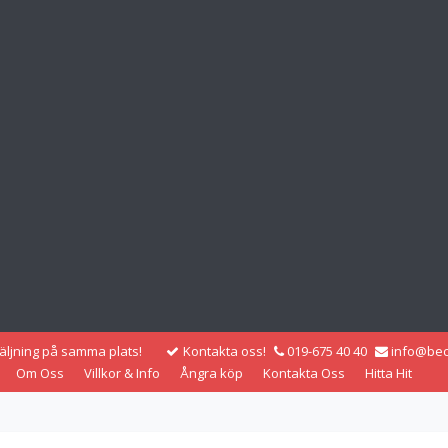
säljning på samma plats!
Kontakta oss!
019-675 40 40
info@bec
Om Oss
Villkor & Info
Ångra köp
Kontakta Oss
Hitta Hit