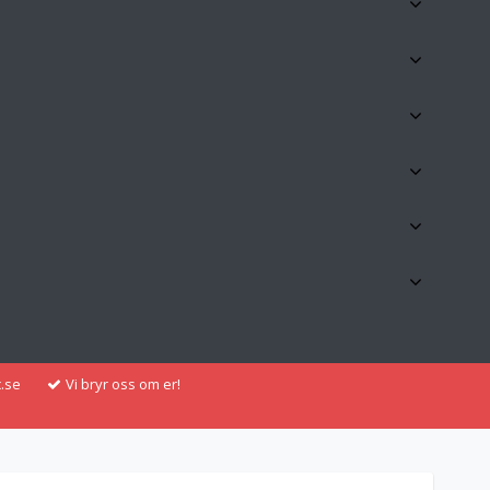
.se
Vi bryr oss om er!