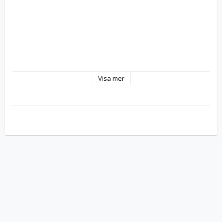
Visa mer
MINNES TYP
DDR-2