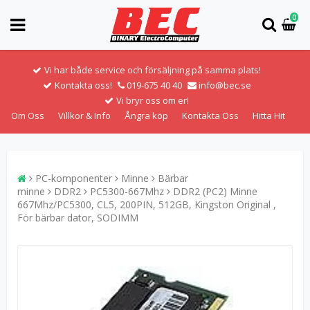
0
Vi har både service och försäljning på samma plats!
Kontakta oss!
019-675 40 40
info@bec.se
Vi bryr oss om er!
Om Oss
Villkor & Info
Ångra köp
Kontakta Oss
Hitta Hit
PC-komponenter
Minne
Bärbar
minne
DDR2
PC5300-667Mhz
DDR2 (PC2) Minne
667Mhz/PC5300, CL5, 200PIN, 512GB, Kingston Original ,
För bärbar dator, SODIMM