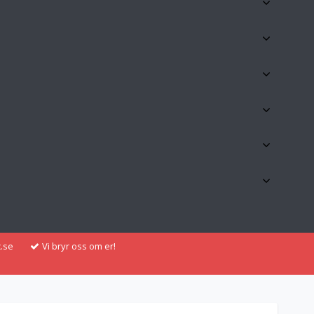
.se
Vi bryr oss om er!