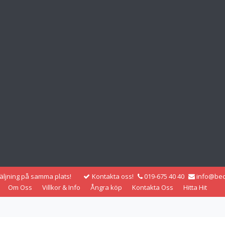
säljning på samma plats!
Kontakta oss!
019-675 40 40
info@bec
Om Oss
Villkor & Info
Ångra köp
Kontakta Oss
Hitta Hit