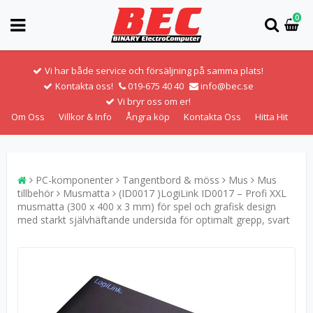
0
Vi har både service och försäljning på samma plats!
Kontakta oss!
019-675 40 40
info@bec.se
Vi bryr oss om er!
Om Oss
Villkor & Info
Ångra köp
Kontakta Oss
Hitta Hit
PC-komponenter
Tangentbord & möss
Mus
Mus
tillbehör
Musmatta
(ID0017 )LogiLink ID0017 – Profi XXL
musmatta (300 x 400 x 3 mm) för spel och grafisk design
med starkt självhäftande undersida för optimalt grepp, svart