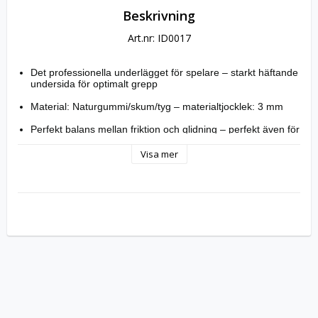
Beskrivning
Art.nr: ID0017
Det professionella underlägget för spelare – starkt häftande
undersida för optimalt grepp
Material: Naturgummi/skum/tyg – materialtjocklek: 3 mm
Perfekt balans mellan friktion och glidning – perfekt även för
grafiska designer
Visa mer
Optimal prestanda för spel - Förbättrar precision och
hastighet på musen
Extra stor design och arbetsyta: 300 x 400 mm –
kompatibel med alla mustyper (kulor, optisk laser)