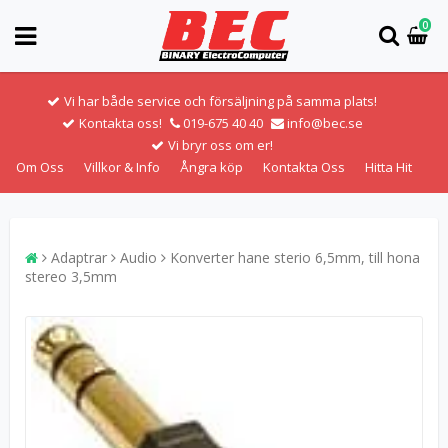
0
Vi har både service och försäljning på samma plats!
Kontakta oss!
019-675 40 40
info@bec.se
Vi bryr oss om er!
Om Oss
Villkor & Info
Ångra köp
Kontakta Oss
Hitta Hit
Adaptrar
Audio
Konverter hane sterio 6,5mm, till hona
stereo 3,5mm