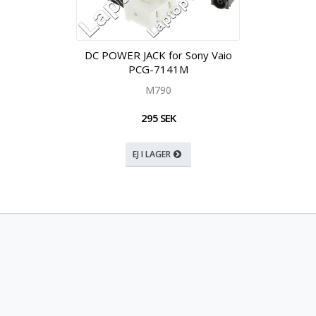
DC POWER JACK for Sony Vaio
PCG-7141M
M790
295 SEK
EJ I LAGER