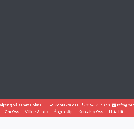
säljning på samma plats!
Kontakta oss!
019-675 40 40
info@bec
Om Oss
Villkor & Info
Ångra köp
Kontakta Oss
Hitta Hit