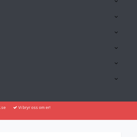
.se
Vi bryr oss om er!