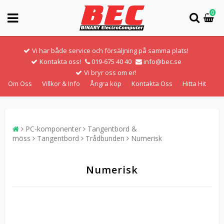
0
Vi har både service och försäljning på samma plats!
Kontakta oss!
019-675 40 40
info@bec.se
Vi bryr oss om er!
Om Oss
Villkor & Info
Ångra köp
Kontakta Oss
Hitta Hit
PC-komponenter
Tangentbord &
möss
Tangentbord
Trådbunden
Numerisk
Numerisk