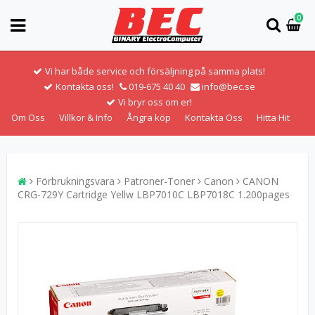
0
Vi har både service och försäljning på samma plats!
Kontakta oss!
019-675 40 40
info@bec.se
Vi bryr oss om er!
Om Oss
Villkor & Info
Ångra köp
Kontakta Oss
Hitta Hit
Förbrukningsvara
Patroner-Toner
Canon
CANON
CRG-729Y Cartridge Yellw LBP7010C LBP7018C 1.200pages