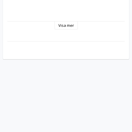
Visa mer
Produktbeskrivning 
Canon 729Y  - tonerkassett - Gul
Typ av 