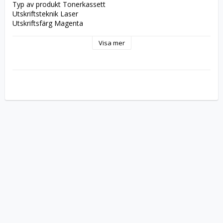
Typ av produkt Tonerkassett
Utskriftsteknik Laser
Utskriftsfärg Magenta
Avkastning Upp till 1200 sidor
Kompatibel med ImageCLASS 
Visa mer
LBP622Cdw,LBP623Cdw,MF641CW,MF644Cdw,MF645Cx;i-
SENSYS 
LBP621Cw,LBP623Cdw,LBP623Cw,MF641Cw,MF643Cdw,MF645Cx
LBP622C