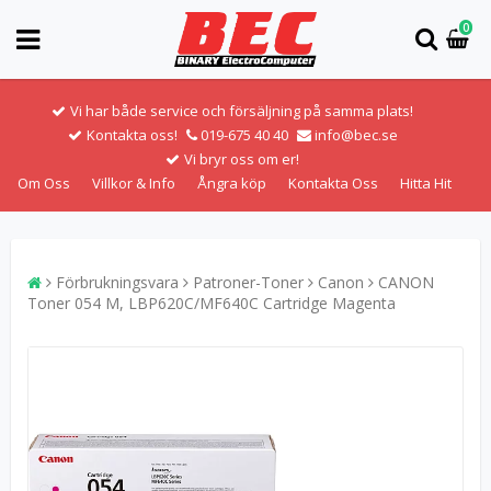
0
Vi har både service och försäljning på samma plats!
Kontakta oss!
019-675 40 40
info@bec.se
Vi bryr oss om er!
Om Oss
Villkor & Info
Ångra köp
Kontakta Oss
Hitta Hit
Förbrukningsvara
Patroner-Toner
Canon
CANON
Toner 054 M, LBP620C/MF640C Cartridge Magenta