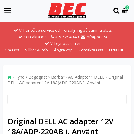
0
Vi har både service och försäljning på samma plats!
Kontakta oss!
019-675 40 40
info@bec.se
Vi bryr oss om er!
Om Oss
Villkor & Info
Ångra köp
Kontakta Oss
Hitta Hit
Fynd
Begagnat
Bärbar
AC Adapter
DELL
Original
DELL AC adapter 12V 18A(ADP-220AB ), Använt
Original DELL AC adapter 12V
18A(ADP-220AB ), Använt