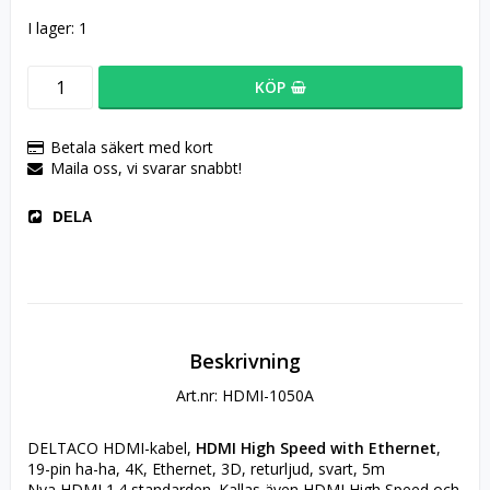
I lager: 1
KÖP
Betala säkert med kort
Maila oss, vi svarar snabbt!
DELA
Beskrivning
Art.nr: HDMI-1050A
DELTACO HDMI-kabel, 
HDMI High Speed with Ethernet
, 
19-pin ha-ha, 4K, Ethernet, 3D, returljud, svart, 5m 
Nya HDMI 1.4 standarden. Kallas även HDMI High Speed och 