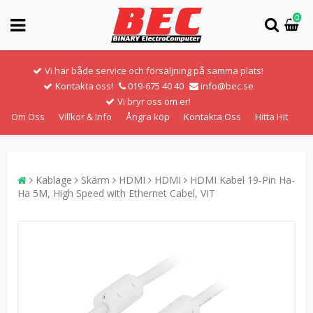
0
Vi har både service och försäljning på samma plats!
Kontakta oss!
019-675 40 40
info@bec.se
Vi bryr oss om er!
Om Oss
Villkor & Info
Ångra köp
Kontakta Oss
Hitta Hit
Kablage
Skärm
HDMI
HDMI
HDMI Kabel 19-Pin Ha-
Ha 5M, High Speed with Ethernet Cabel, VIT