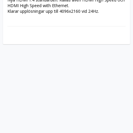
HDMI High Speed with Ethernet.
Klarar upplösningar upp till 4096x2160 vid 24Hz.
Har stöd för 3D, Ethernet och returljud direkt i HDMI-kabeln.