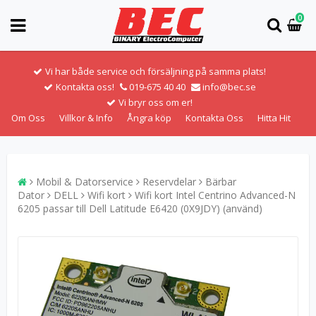
0
Vi har både service och försäljning på samma plats!
Kontakta oss!
019-675 40 40
info@bec.se
Vi bryr oss om er!
Om Oss
Villkor & Info
Ångra köp
Kontakta Oss
Hitta Hit
Mobil & Datorservice
Reservdelar
Bärbar
Dator
DELL
Wifi kort
Wifi kort Intel Centrino Advanced-N
6205 passar till Dell Latitude E6420 (0X9JDY) (använd)