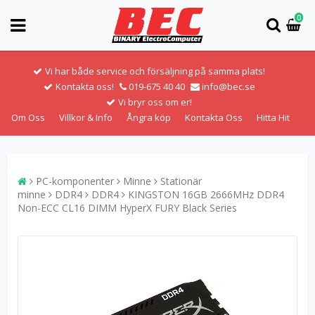
0
Vi har både service och försäljning på samma plats!
Kontakta oss!
019-675 40 40
info@bec.se
Vi bryr oss om er!
Om Oss
Villkor & Info
Ångra köp
Kontakta Oss
Hitta Hit
PC-komponenter
Minne
Stationär
minne
DDR4
DDR4
KINGSTON 16GB 2666MHz DDR4
Non-ECC CL16 DIMM HyperX FURY Black Series