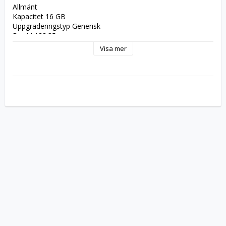
Allmänt
Kapacitet 16 GB
Uppgraderingstyp Generisk
Bredd 133.35 mm
Djup 7.2 mm
Visa mer
Höjd 34.1 mm
Minne
Typ DRAM minnesmodul
Teknik DDR4 SDRAM
Formfaktor DIMM 288-pin
Höjd modul (tum) 1.34
Hastighet 2666 MHz (PC4-21300)
Åtkomsttidstiming CL16 (16-18-18)
Data Integrity Check Icke ECC
Egenskaper Enkel rad,On-Die Termination (ODT),Black 
PCB,lågprofilvärmespridare,sexton bankar,Intel Extreme 
Memory Profiles (XMP 2.0),AMD Ryzen Ready,ej buffrad
Modulkonfiguration 1024 x 64
Chips-organisering 512 x 8
Spänning 1.2 V
Plätering Guld
Diverse
Färgkategori Svart