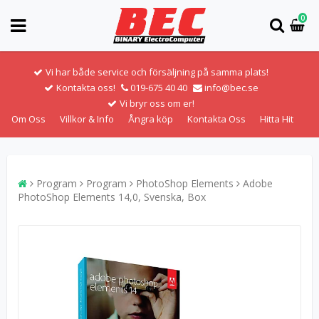
0
Vi har både service och försäljning på samma plats!
Kontakta oss!
019-675 40 40
info@bec.se
Vi bryr oss om er!
Om Oss
Villkor & Info
Ångra köp
Kontakta Oss
Hitta Hit
Program
Program
PhotoShop Elements
Adobe
PhotoShop Elements 14,0, Svenska, Box